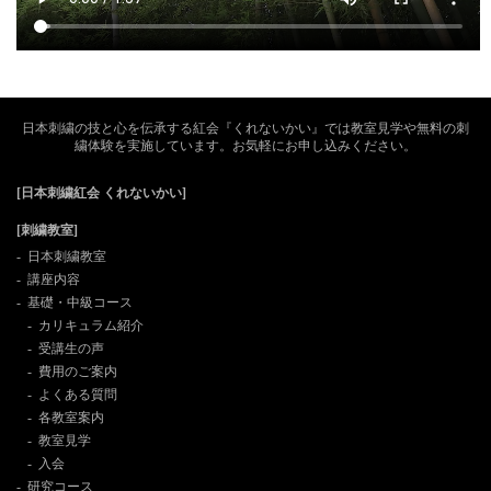
どうぞよろしくお願いいたします。
2023年12月8日
【年末年始休業のお知らせ】
12月28日～1月3日まで年末年始の休業とさ
せていただきます。
日本刺繍の技と心を伝承する紅会『くれないかい』では教室見学や無料の刺
オンラインストアの発送につきましては、1
繍体験を実施しています。お気軽にお申し込みください。
月5日から順次発送となります。
どうぞよろしくお願いいたします。
[日本刺繍紅会 くれないかい]
[刺繍教室]
2023年9月16日
【作品展案内】
日本刺繍教室
2023年秋開催「第48回紅会全国展」のお知
講座内容
らせ
基礎・中級コース
カリキュラム紹介
【お知らせ】
受講生の声
費用のご案内
刺繍動画掲載のお知らせ
よくある質問
人形のひなせい様に紅会の刺繍動画をご使
各教室案内
用いただきました。
教室見学
掲載ページは
こちら
入会
研究コース