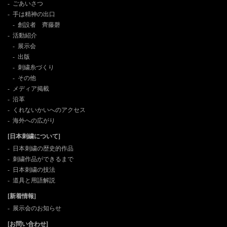
ごあいさつ
手は精神の出口
2022年7月22日
【夏季休業のお知らせ】
創設者 齊藤磬
日頃のご愛顧、誠に有難うございます。
活動紹介
誠に勝手ながら下記日程を夏季休業とさせ
展示会
ていただきます。
出版
刺繍糸づくり
■2022年8月13日（土）～8月15日（月）
その他
休業期間中にいただいたご注文やお問い合
メディア掲載
わせについては、営業開始日以降に順次対
沿革
応させていただきます。
くれないかいへのアクセス
海外への広がり
ご不便をおかけいたしますがどうぞよろし
くお願いいたします。
[日本刺繍について]
日本刺繍の歴史的作品
【イベント案内】
刺繍作品ができるまで
2021年12月15日
日本刺繍作品展のご案内
日本刺繍の技法
【年末年始休業のお知らせ】
道具と用語解説
12月28日から1月3日まで年末年始の休業と
[新着情報]
させていただきます。
展示会のお知らせ
オンラインストアの発送につきましては1月
[お問い合わせ]