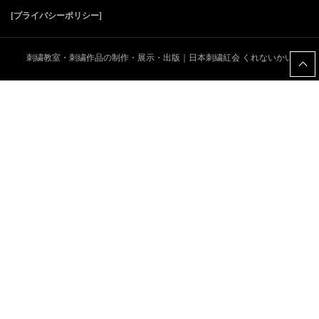
5日から順次発送となります。
[プライバシーポリシー]
どうぞよろしくお願いいたします。
2021年10月7日
【イベント案内】
刺繍教室・刺繍作品の制作・展示・出版｜日本刺繍紅会 くれないかい
紅会工房作品展「かがりはずし展27回」の
ご案内
2021年8月2日
【夏季休業のお知らせ】
日頃のご愛顧、誠に有難うございます。
誠に勝手ながら下記日程を夏季休業とさせ
ていただきます。
■2021年8月13日（金）～8月15日（日）
休業期間中にいただいたご注文やお問い合
わせについては、営業開始日以降に順次対
応させていただきます。
ご不便をおかけいたしますがどうぞよろし
くお願いいたします。
2021年4月26日
【緊急事態宣言に伴う対応について】