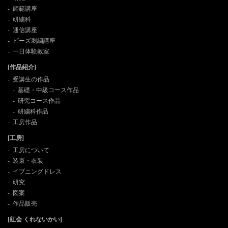
2023年7月28日
【夏季休業のお知らせ】
師範講座
日頃のご愛顧まことに有難うございます。
研繍科
紅会では下記日程を夏季休業とさせていた
通信講座
ビーズ刺繍講座
だきます。
一日体験教室
■8月11日（金）～15日（火）
[作品紹介]
休業中にいただいたご注文やお問い合わせ
受講生の作品
については、営業開始日以降に順次対応さ
基礎・中級コース作品
せていただきます。
研究コース作品
どうぞよろしくお願いいたします。
研繍科作品
工房作品
2023年2月15日
【イベント案内】
[工房]
一日体験教室のご案内。
工房について
2022年12月15日
【年末年始休業のお知らせ】
装束・衣装
イブニングドレス
12月28日から1月3日まで年末年始の休業と
研究
させていただきます。
図案
オンラインストアの発送につきましては、1
作品販売
月5日から順次発送となります。
[紅会 くれないかい]
どうぞよろしくお願いいたします。