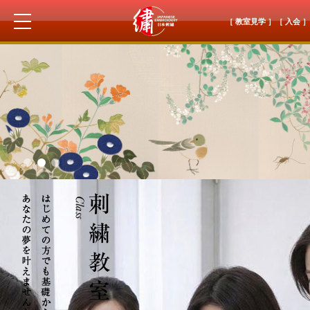
［ 教室見学 ］
［ 入会 ］