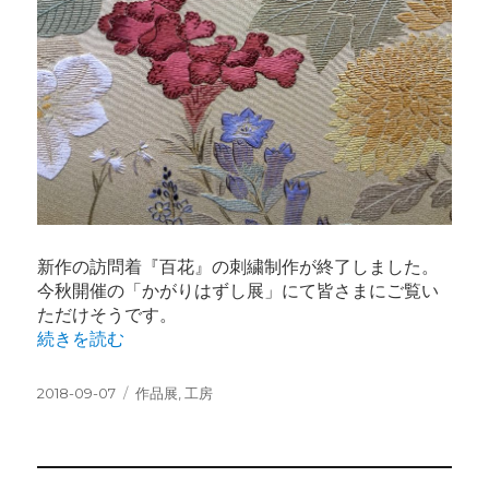
新作の訪問着『百花』の刺繍制作が終了しました。
今秋開催の「かがりはずし展」にて皆さまにご覧い
ただけそうです。
“新作 訪問着「百花」” の
続きを読む
投
カ
2018-09-07
作品展
,
工房
稿
テ
日:
ゴ
リ
ー