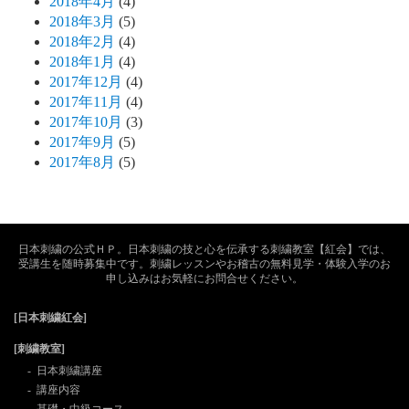
2018年4月
(4)
2018年3月
(5)
2018年2月
(4)
2018年1月
(4)
2017年12月
(4)
2017年11月
(4)
2017年10月
(3)
2017年9月
(5)
2017年8月
(5)
日本刺繍の公式ＨＰ。日本刺繍の技と心を伝承する刺繍教室【紅会】では、
受講生を随時募集中です。刺繍レッスンやお稽古の無料見学・体験入学のお
申し込みはお気軽にお問合せください。
[日本刺繍紅会]
[刺繍教室]
日本刺繍講座
講座内容
基礎・中級コース