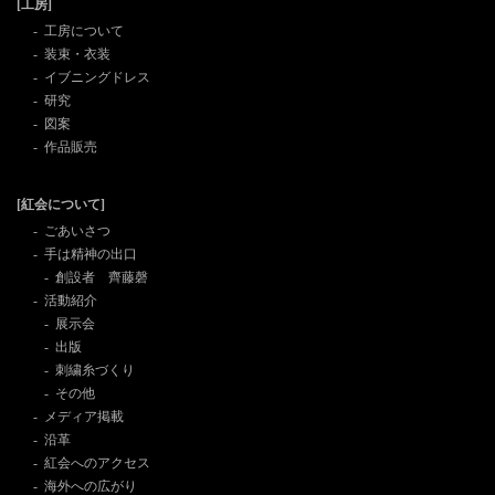
[工房]
工房について
装束・衣装
イブニングドレス
研究
図案
作品販売
[紅会について]
ごあいさつ
手は精神の出口
創設者 齊藤磬
活動紹介
展示会
出版
刺繍糸づくり
その他
メディア掲載
沿革
紅会へのアクセス
海外への広がり