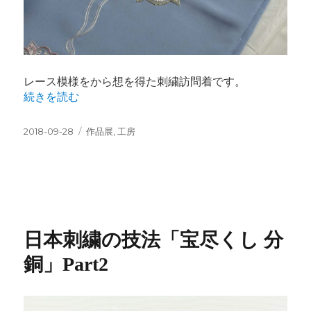
レース模様をから想を得た刺繍訪問着です。
“刺繍訪問着” の
続きを読む
投
カ
2018-09-28
作品展
,
工房
稿
テ
日:
ゴ
リ
ー
日本刺繍の技法「宝尽くし 分
銅」Part2