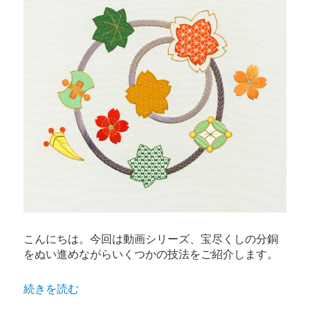
こんにちは。今回は動画シリーズ、宝尽くしの分銅
をぬい進めながらいくつかの技法をご紹介します。
“日本刺繍の技法「宝尽くし 分銅」Part2” の
続きを読む