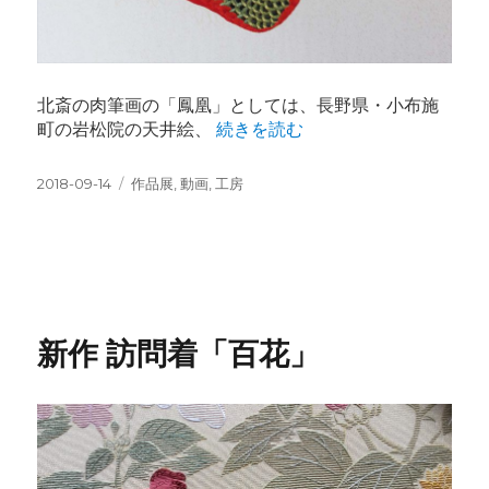
北斎の肉筆画の「鳳凰」としては、長野県・小布施
“刺繍「鳳凰図」 葛飾北斎筆「鳳
町の岩松院の天井絵、
続きを読む
投
カ
2018-09-14
作品展
,
動画
,
工房
稿
テ
日:
ゴ
リ
ー
新作 訪問着「百花」