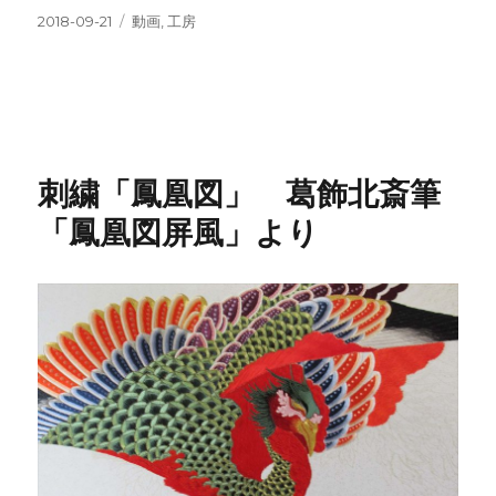
投
カ
2018-09-21
動画
,
工房
稿
テ
日:
ゴ
リ
ー
刺繍「鳳凰図」 葛飾北斎筆
「鳳凰図屏風」より