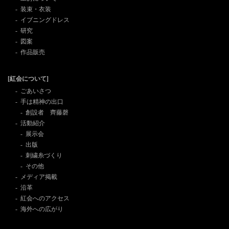
装束・衣装
イブニングドレス
研究
図案
作品販売
[紅会について]
ごあいさつ
手は精神の出口
創設者 齊藤磬
活動紹介
展示会
出版
刺繍糸づくり
その他
メディア掲載
沿革
紅会へのアクセス
海外への広がり