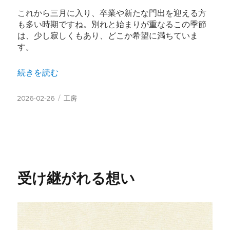
これから三月に入り、卒業や新たな門出を迎える方
も多い時期ですね。別れと始まりが重なるこの季節
は、少し寂しくもあり、どこか希望に満ちていま
す。
“季節の移ろい” の
続きを読む
投
カ
2026-02-26
工房
稿
テ
日:
ゴ
リ
ー
受け継がれる想い