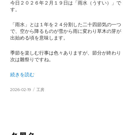
今日２０２６年２月１９日は「雨水（うすい）」で
す。
「雨水」とは１年を２４分割した二十四節気の一つ
で、空から降るものが雪から雨に変わり草木の芽が
出始める頃を意味します。
季節を楽しむ行事は色々ありますが、節分が終わり
次は雛祭りですね。
“受け継がれる想い” の
続きを読む
投
カ
2026-02-19
工房
稿
テ
日:
ゴ
リ
ー