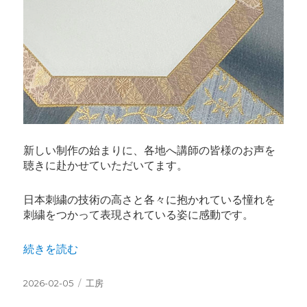
新しい制作の始まりに、各地へ講師の皆様のお声を
聴きに赴かせていただいてます。
日本刺繍の技術の高さと各々に抱かれている憧れを
刺繍をつかって表現されている姿に感動です。
“新しい制作がお教室で始まります” の
続きを読む
投
カ
2026-02-05
工房
稿
テ