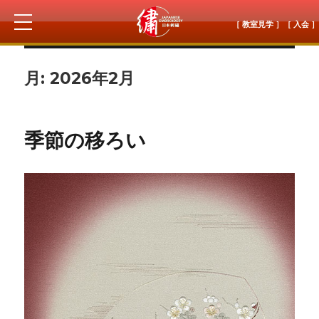
［ 教室見学 ］
［ 入会 ］
月:
2026年2月
季節の移ろい