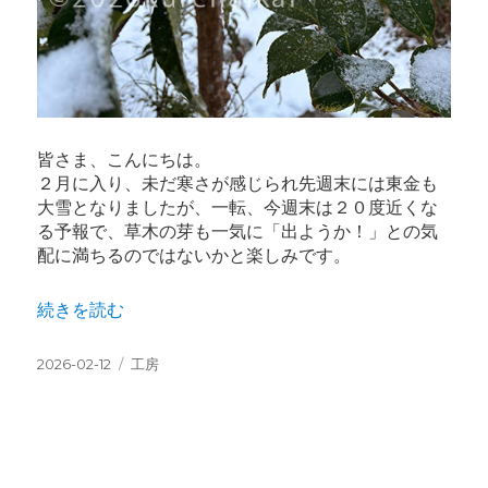
皆さま、こんにちは。
２月に入り、未だ寒さが感じられ先週末には東金も
大雪となりましたが、一転、今週末は２０度近くな
る予報で、草木の芽も一気に「出ようか！」との気
配に満ちるのではないかと楽しみです。
“冬景色” の
続きを読む
投
カ
2026-02-12
工房
稿
テ
日:
ゴ
リ
ー