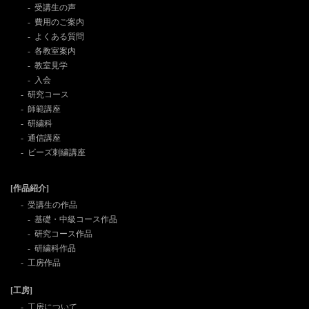
受講生の声
費用のご案内
よくある質問
各教室案内
教室見学
入会
研究コース
師範講座
研繍科
通信講座
ビーズ刺繍講座
[作品紹介]
受講生の作品
基礎・中級コース作品
研究コース作品
研繍科作品
工房作品
[工房]
工房について