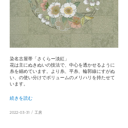
染名古屋帯「さくらー淡紅」
花は主にぬきぬいの技法で、中心を透かせるように
糸を細めています。より糸、平糸、輪郭線にすがぬ
い、の使い分けでボリュームのメリハリを持たせて
います。
“さくら” の
続きを読む
投
カ
2022-03-31
工房
稿
テ
日:
ゴ