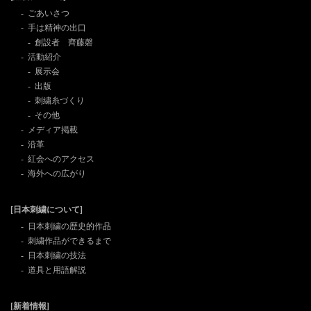
ごあいさつ
手は精神の出口
創設者 齊藤磬
活動紹介
展示会
出版
刺繍糸づくり
その他
メディア掲載
沿革
紅会へのアクセス
海外への広がり
[日本刺繍について]
日本刺繍の歴史的作品
刺繍作品ができるまで
日本刺繍の技法
道具と用語解説
[新着情報]