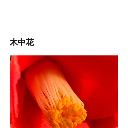
稿
テ
日:
ゴ
リ
ー
木中花