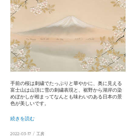
手前の桜は刺繍でたっぷりと華やかに、奥に見える
富士山は山頂に雪の刺繍表現と、裾野から湖岸の染
めぼかしが相まってなんとも味わいのある日本の景
色が美しいです。
“桜の景色” の
続きを読む
投
カ
2022-03-17
工房