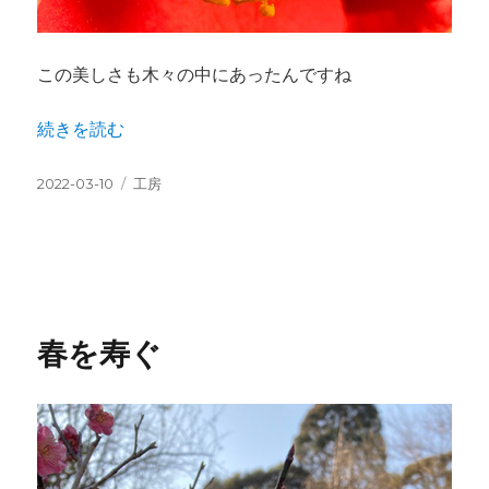
この美しさも木々の中にあったんですね
“木中花” の
続きを読む
投
カ
2022-03-10
工房
稿
テ
日:
ゴ
リ
ー
春を寿ぐ