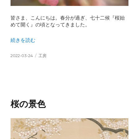
皆さま、こんにちは。春分が過ぎ、七十二候『桜始
めて開く』の頃となってきました。
“春分 桜始開（さくらはじめてひらく）” の
続きを読む
投
カ
2022-03-24
工房
稿
テ
日:
ゴ
リ
ー
桜の景色