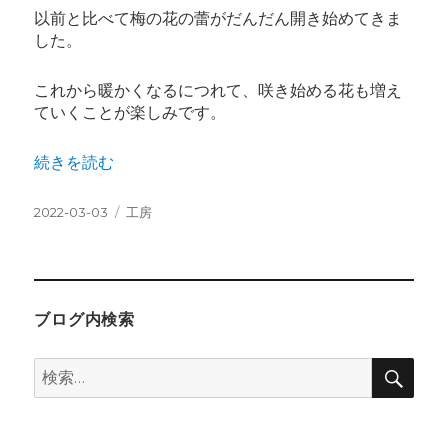
以前と比べて梅の花の蕾がだんだん開き始めてきま
した。
これから暖かくなるにつれて、咲き始める花も増え
ていくことが楽しみです。
“春を寿ぐ” の
続きを読む
投
カ
2022-03-03
工房
稿
テ
日:
ゴ
リ
ー
ブログ内検索
検
検
索
索: