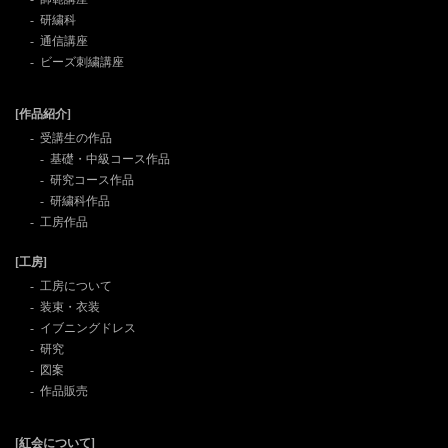
研繍科
通信講座
ビーズ刺繍講座
[作品紹介]
受講生の作品
基礎・中級コース作品
研究コース作品
研繍科作品
工房作品
[工房]
工房について
装束・衣装
イブニングドレス
研究
図案
作品販売
[紅会について]