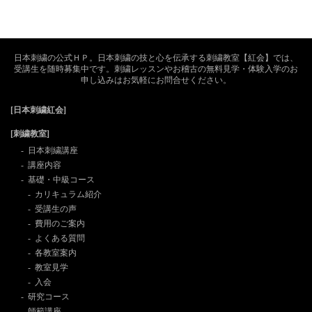
日本刺繍の公式ＨＰ。日本刺繍の技と心を伝承する刺繍教室【紅会】では、
受講生を随時募集中です。刺繍レッスンやお稽古の無料見学・体験入学のお
申し込みはお気軽にお問合せください。
[日本刺繍紅会]
[刺繍教室]
日本刺繍講座
講座内容
基礎・中級コース
カリキュラム紹介
受講生の声
費用のご案内
よくある質問
各教室案内
教室見学
入会
研究コース
師範講座