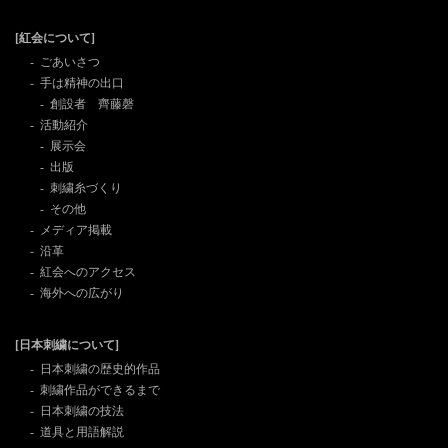
[紅会について]
ごあいさつ
手は精神の出口
創設者 齊藤磬
活動紹介
展示会
出版
刺繍糸づくり
その他
メディア掲載
沿革
紅会へのアクセス
海外への広がり
[日本刺繍について]
日本刺繍の歴史的作品
刺繍作品ができるまで
日本刺繍の技法
道具と用語解説