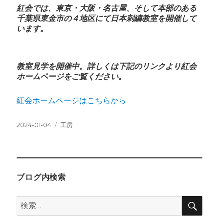
紅会では、東京・大阪・名古屋、そして本部のある
千葉県東金市の４地区にて日本刺繍教室を開催して
います。
教室見学を開催中。詳しくは下記のリンクより紅会
ホームページをご覧ください。
紅会ホームページはこちらから
投
カ
2024-01-04
工房
稿
テ
日:
ゴ
リ
ー
ブログ内検索
検
検
索
索: