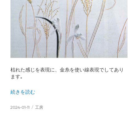
枯れた感じを表現に、金糸を使い線表現でしてあり
ます｡
“屏風四曲半双「野草横置」より 冬” の
続きを読む
投
カ
2024-01-11
工房
稿
テ
日:
ゴ
リ
ー