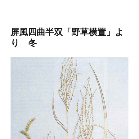
リ
ー
屏風四曲半双「野草横置」よ
り 冬