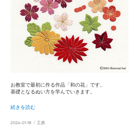
お教室で最初に作る作品「和の花」です。
基礎となるぬい方を学んでいきます。
“新しい1年の始まりに” の
続きを読む
投
カ
2024-01-18
工房
稿
テ
日:
ゴ