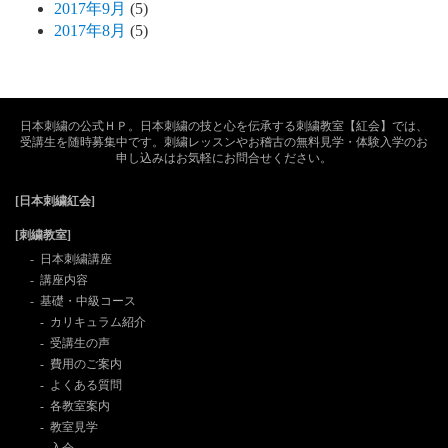
2017年9月
(5)
2017年8月
(5)
日本刺繍の公式ＨＰ。日本刺繍の技と心を伝承する刺繍教室【紅会】では、
受講生を随時募集中です。刺繍レッスンやお稽古の無料見学・体験入学のお
申し込みはお気軽にお問合せください。
[日本刺繍紅会]
[刺繍教室]
日本刺繍講座
講座内容
基礎・中級コース
カリキュラム紹介
受講生の声
費用のご案内
よくある質問
各教室案内
教室見学
入会