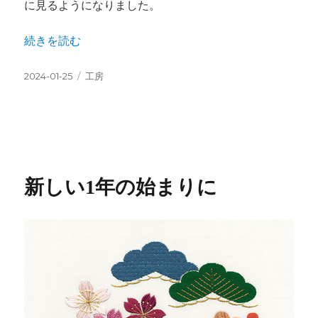
に見るようになりました。
“自然に触れる” の
続きを読む
投
カ
2024-01-25
工房
稿
テ
日:
ゴ
リ
ー
新しい1年の始まりに