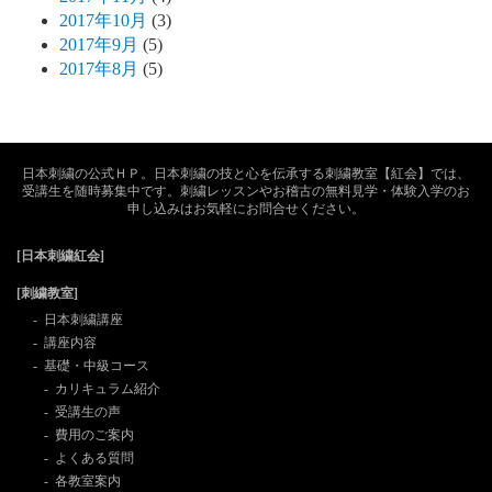
2017年10月
(3)
2017年9月
(5)
2017年8月
(5)
日本刺繍の公式ＨＰ。日本刺繍の技と心を伝承する刺繍教室【紅会】では、
受講生を随時募集中です。刺繍レッスンやお稽古の無料見学・体験入学のお
申し込みはお気軽にお問合せください。
[日本刺繍紅会]
[刺繍教室]
日本刺繍講座
講座内容
基礎・中級コース
カリキュラム紹介
受講生の声
費用のご案内
よくある質問
各教室案内