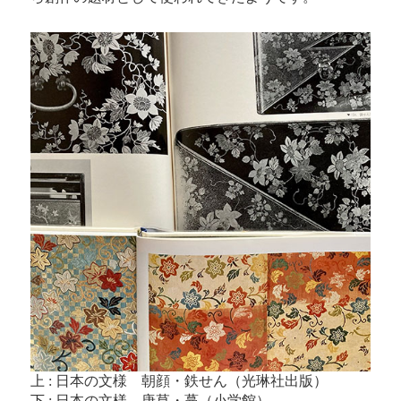
上 : 日本の文様 朝顔・鉄せん（光琳社出版）
下 : 日本の文様 唐草・蔓（小学館）