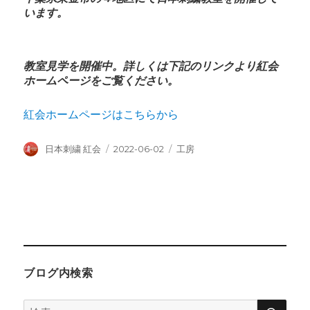
います。
教室見学を開催中。詳しくは下記のリンクより紅会
ホームページをご覧ください。
紅会ホームページはこちらから
投
投
カ
日本刺繍 紅会
2022-06-02
工房
稿
稿
テ
者
日:
ゴ
リ
ー
ブログ内検索
検
検