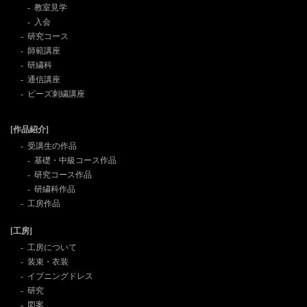
教室見学
入会
研究コース
師範講座
研繍科
通信講座
ビーズ刺繍講座
[作品紹介]
受講生の作品
基礎・中級コース作品
研究コース作品
研繍科作品
工房作品
[工房]
工房について
装束・衣装
イブニングドレス
研究
図案