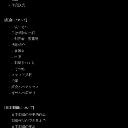
作品販売
[紅会について]
ごあいさつ
手は精神の出口
創設者 齊藤磬
活動紹介
展示会
出版
刺繍糸づくり
その他
メディア掲載
沿革
紅会へのアクセス
海外への広がり
[日本刺繍について]
日本刺繍の歴史的作品
刺繍作品ができるまで
日本刺繍の技法