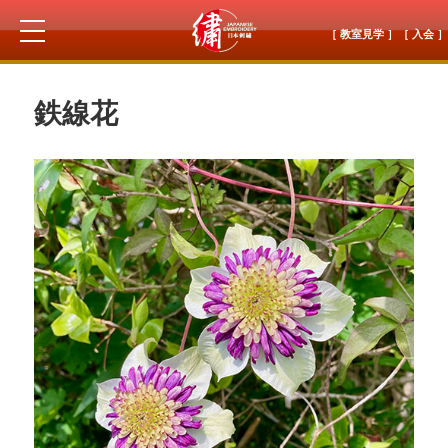
［ 教室見学 ］
［ 入会 ］
鉄線花