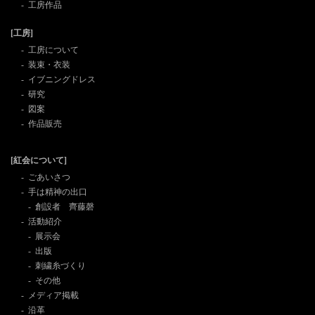
工房作品
[工房]
工房について
装束・衣装
イブニングドレス
研究
図案
作品販売
[紅会について]
ごあいさつ
手は精神の出口
創設者 齊藤磬
活動紹介
展示会
出版
刺繍糸づくり
その他
メディア掲載
沿革