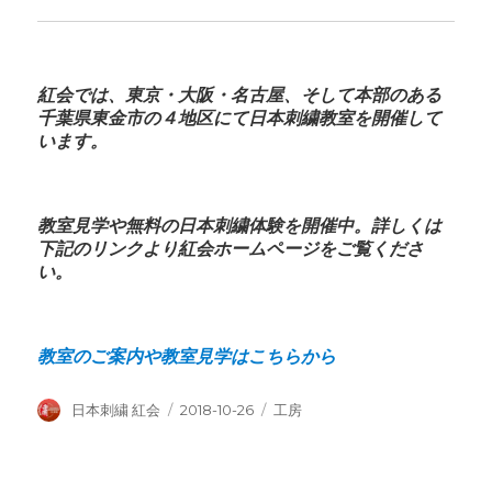
紅会では、東京・大阪・名古屋、そして本部のある
千葉県東金市の４地区にて日本刺繍教室を開催して
います。
教室見学や無料の日本刺繍体験を開催中。詳しくは
下記のリンクより紅会ホームページをご覧くださ
い。
教室のご案内や教室見学はこちらから
投
投
カ
日本刺繍 紅会
2018-10-26
工房
稿
稿
テ
者
日:
ゴ
リ