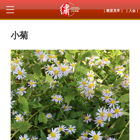
［ 教室見学 ］
［ 入会 ］
小菊