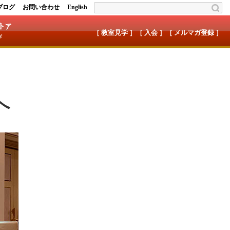
ブログ
お問い合わせ
English
［ 教室見学 ］
［ 入会 ］
［ メルマガ登録 ］
へ