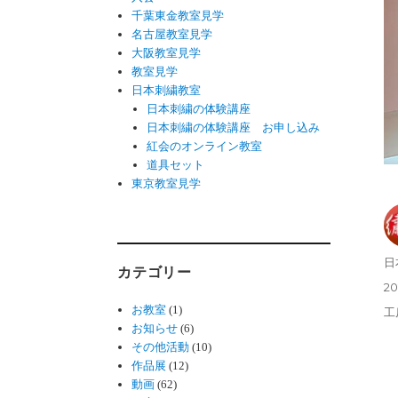
千葉東金教室見学
名古屋教室見学
大阪教室見学
教室見学
日本刺繍教室
日本刺繍の体験講座
日本刺繍の体験講座 お申し込み
紅会のオンライン教室
道具セット
東京教室見学
投
日
カテゴリー
稿
投
20
者
稿
お教室
(1)
カ
工
日:
お知らせ
(6)
テ
その他活動
(10)
ゴ
作品展
(12)
リ
動画
(62)
ー