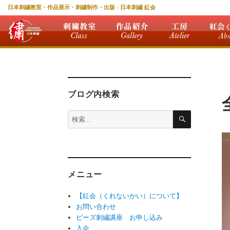
日本刺繍教室・作品展示・刺繍制作・出版 - 日本刺繍 紅会
ブログ内検索
検
検
索
索:
メニュー
【紅会（くれないかい）について】
お問い合わせ
ビーズ刺繡講座 お申し込み
入会