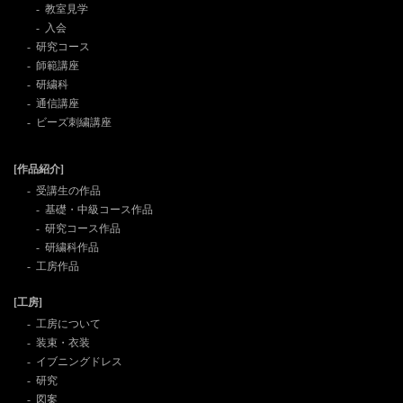
教室見学
入会
研究コース
師範講座
研繍科
通信講座
ビーズ刺繍講座
[作品紹介]
受講生の作品
基礎・中級コース作品
研究コース作品
研繍科作品
工房作品
[工房]
工房について
装束・衣装
イブニングドレス
研究
図案