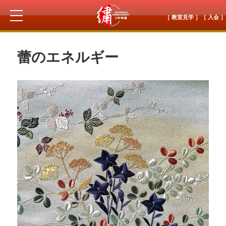
［ 教室見学 ］
［ 入会 ］
蕾のエネルギー