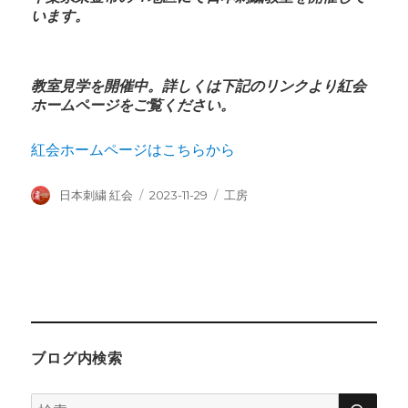
います。
教室見学を開催中。詳しくは下記のリンクより紅会
ホームページをご覧ください。
紅会ホームページはこちらから
投
投
カ
日本刺繍 紅会
2023-11-29
工房
稿
稿
テ
者
日:
ゴ
リ
ー
ブログ内検索
検
検