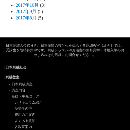
2017年10月
(3)
2017年9月
(5)
2017年8月
(5)
日本刺繍の公式ＨＰ。日本刺繍の技と心を伝承する刺繍教室【紅会】では、
受講生を随時募集中です。刺繍レッスンやお稽古の無料見学・体験入学のお
申し込みはお気軽にお問合せください。
[日本刺繍紅会]
[刺繍教室]
日本刺繍講座
講座内容
基礎・中級コース
カリキュラム紹介
受講生の声
費用のご案内
よくある質問
各教室案内