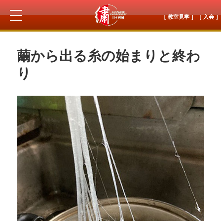
［ 教室見学 ］
［ 入会 ］
繭から出る糸の始まりと終わ
り