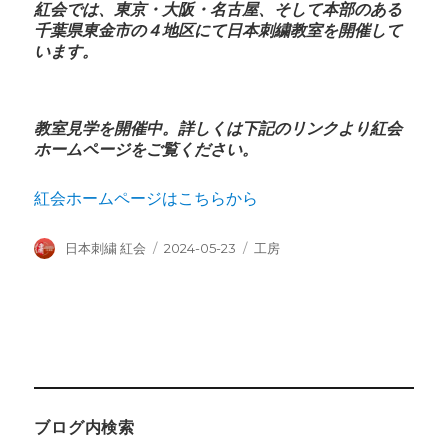
紅会では、東京・大阪・名古屋、そして本部のある
千葉県東金市の４地区にて日本刺繍教室を開催して
います。
教室見学を開催中。詳しくは下記のリンクより紅会
ホームページをご覧ください。
紅会ホームページはこちらから
投
投
カ
日本刺繍 紅会
2024-05-23
工房
稿
稿
テ
者
日:
ゴ
リ
ー
ブログ内検索