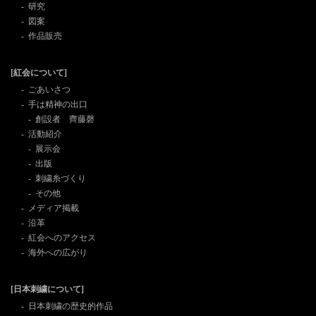
研究
図案
作品販売
[紅会について]
ごあいさつ
手は精神の出口
創設者 齊藤磬
活動紹介
展示会
出版
刺繍糸づくり
その他
メディア掲載
沿革
紅会へのアクセス
海外への広がり
[日本刺繍について]
日本刺繍の歴史的作品