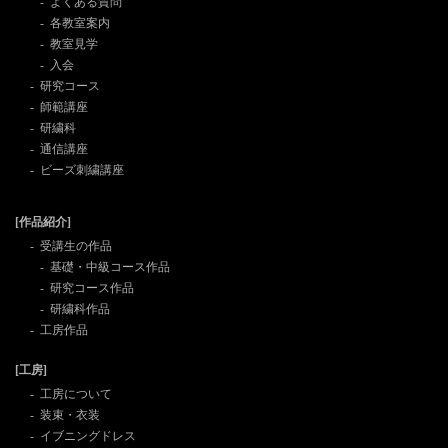
よくある質問
各教室案内
教室見学
入会
研究コース
師範講座
研繍科
通信講座
ビーズ刺繍講座
[作品紹介]
受講生の作品
基礎・中級コース作品
研究コース作品
研繍科作品
工房作品
[工房]
工房について
装束・衣装
イブニングドレス