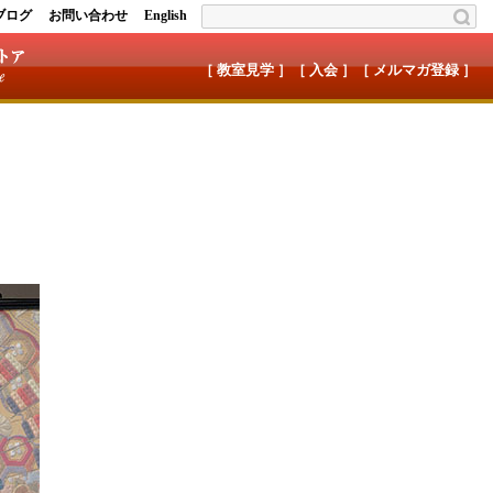
ブログ
お問い合わせ
English
［ 教室見学 ］
［ 入会 ］
［ メルマガ登録 ］