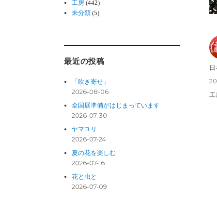
工房
(442)
未分類
(5)
最近の投稿
投
日
稿
投
20
「吹き寄せ」
者
稿
2026-08-06
カ
工
日:
テ
全国展準備がはじまっています
ゴ
2026-07-30
リ
ヤマユリ
ー
2026-07-24
夏の花を楽しむ
2026-07-16
花と虫と
2026-07-09