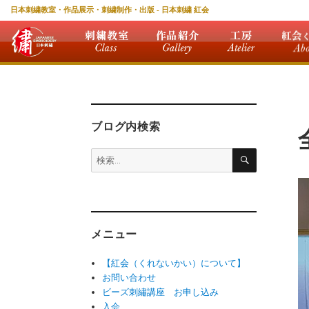
日本刺繍教室・作品展示・刺繍制作・出版 - 日本刺繍 紅会
ブログ内検索
検
検
索
索:
メニュー
【紅会（くれないかい）について】
お問い合わせ
ビーズ刺繡講座 お申し込み
入会