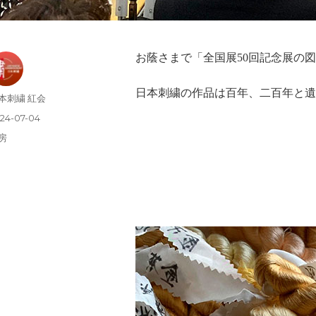
お蔭さまで「全国展50回記念展の
日本刺繍の作品は百年、二百年と遺
本刺繍 紅会
24-07-04
房