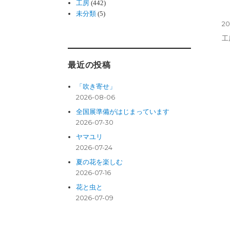
工房
(442)
未分類
(5)
投
20
稿
カ
工
日:
テ
ゴ
最近の投稿
リ
ー
「吹き寄せ」
2026-08-06
全国展準備がはじまっています
2026-07-30
ヤマユリ
2026-07-24
夏の花を楽しむ
2026-07-16
花と虫と
2026-07-09