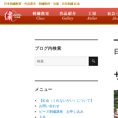
日本刺繍教室・作品展示・刺繍制作・出版 - 日本刺繍 紅会
ブログ内検索
検
検
索
索:
メニュー
【紅会（くれないかい）について】
お問い合わせ
ビーズ刺繡講座 お申し込み
入会