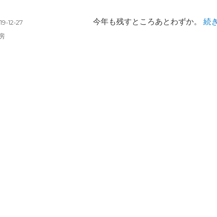
“サ
今年も残すところあとわずか。
続
19-12-27
房