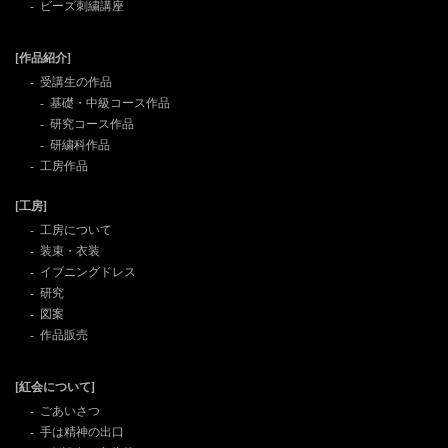
ビーズ刺繍講座
[作品紹介]
受講生の作品
基礎・中級コース作品
研究コース作品
研繍科作品
工房作品
[工房]
工房について
装束・衣装
イブニングドレス
研究
図案
作品販売
[紅会について]
ごあいさつ
手は精神の出口