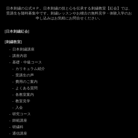
日本刺繍の公式ＨＰ。日本刺繍の技と心を伝承する刺繍教室【紅会】では、
受講生を随時募集中です。刺繍レッスンやお稽古の無料見学・体験入学のお
申し込みはお気軽にお問合せください。
[日本刺繍紅会]
[刺繍教室]
日本刺繍講座
講座内容
基礎・中級コース
カリキュラム紹介
受講生の声
費用のご案内
よくある質問
各教室案内
教室見学
入会
研究コース
師範講座
研繍科
通信講座