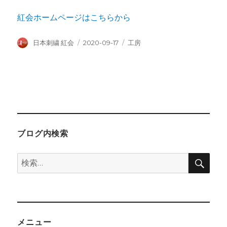
紅会ホームページはこちらから
投
投
カ
日本刺繍 紅会
2020-09-17
工房
稿
稿
テ
者
日:
ゴ
リ
ー
ブログ内検索
検
検
索
索:
メニュー