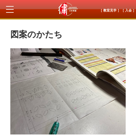
［ 教室見学 ］
［ 入会 ］
図案のかたち