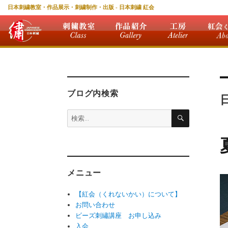
日本刺繍教室・作品展示・刺繍制作・出版 - 日本刺繍 紅会
ブログ内検索
検
検
索
索:
メニュー
【紅会（くれないかい）について】
お問い合わせ
ビーズ刺繡講座 お申し込み
入会