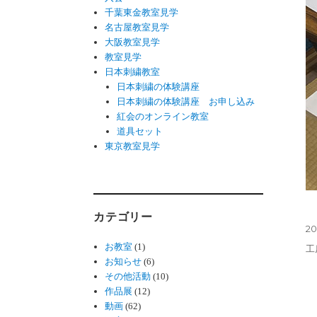
千葉東金教室見学
名古屋教室見学
大阪教室見学
教室見学
日本刺繍教室
日本刺繍の体験講座
日本刺繍の体験講座 お申し込み
紅会のオンライン教室
道具セット
東京教室見学
カテゴリー
投
20
稿
お教室
(1)
カ
工
日:
お知らせ
(6)
テ
その他活動
(10)
ゴ
作品展
(12)
リ
動画
(62)
ー