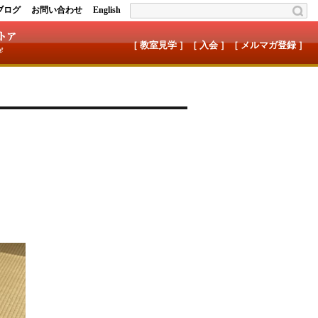
ブログ
お問い合わせ
English
［ 教室見学 ］
［ 入会 ］
［ メルマガ登録 ］