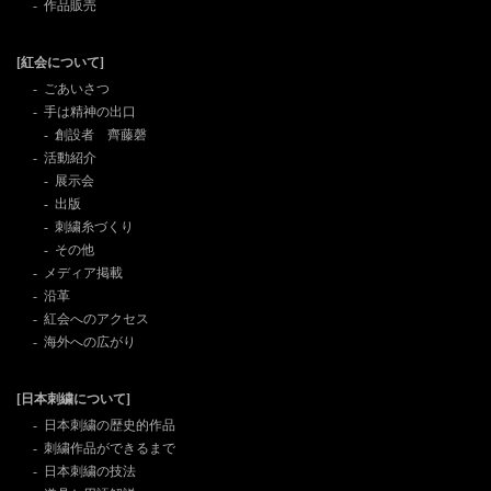
作品販売
[紅会について]
ごあいさつ
手は精神の出口
創設者 齊藤磬
活動紹介
展示会
出版
刺繍糸づくり
その他
メディア掲載
沿革
紅会へのアクセス
海外への広がり
[日本刺繍について]
日本刺繍の歴史的作品
刺繍作品ができるまで
日本刺繍の技法