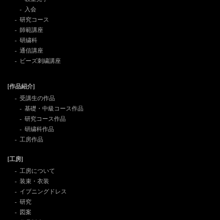
入会
研究コース
師範講座
研繍科
通信講座
ビーズ刺繍講座
[作品紹介]
受講生の作品
基礎・中級コース作品
研究コース作品
研繍科作品
工房作品
[工房]
工房について
装束・衣装
イブニングドレス
研究
図案