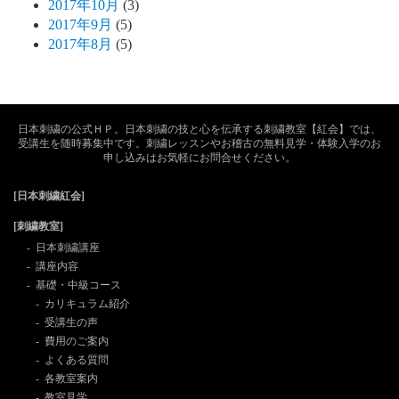
2017年10月
(3)
2017年9月
(5)
2017年8月
(5)
日本刺繍の公式ＨＰ。日本刺繍の技と心を伝承する刺繍教室【紅会】では、
受講生を随時募集中です。刺繍レッスンやお稽古の無料見学・体験入学のお
申し込みはお気軽にお問合せください。
[日本刺繍紅会]
[刺繍教室]
日本刺繍講座
講座内容
基礎・中級コース
カリキュラム紹介
受講生の声
費用のご案内
よくある質問
各教室案内
教室見学