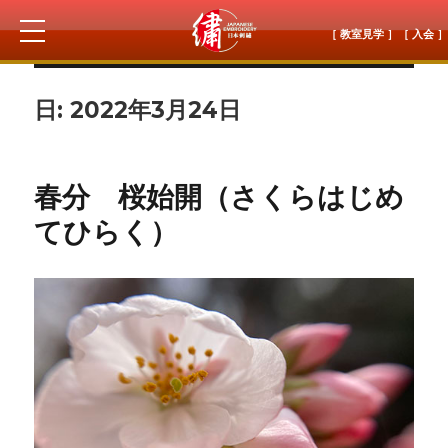
［ 教室見学 ］
［ 入会 ］
日:
2022年3月24日
春分 桜始開（さくらはじめ
てひらく）