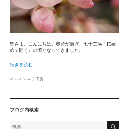
皆さま、こんにちは。春分が過ぎ、七十二候『桜始
めて開く』の頃となってきました。
“春分 桜始開（さくらはじめてひらく）” の
続きを読む
投
カ
2022-03-24
工房
稿
テ
日:
ゴ
リ
ー
ブログ内検索
検
検
索