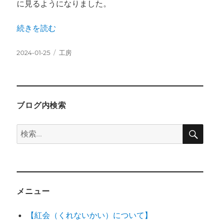
に見るようになりました。
“自然に触れる” の
続きを読む
投
カ
2024-01-25
工房
稿
テ
日:
ゴ
リ
ー
ブログ内検索
検
検
索
索:
メニュー
【紅会（くれないかい）について】