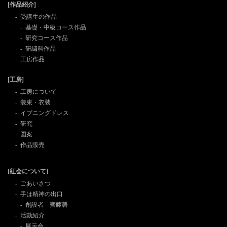
[作品紹介]
受講生の作品
基礎・中級コース作品
研究コース作品
研繍科作品
工房作品
[工房]
工房について
装束・衣装
イブニングドレス
研究
図案
作品販売
[紅会について]
ごあいさつ
手は精神の出口
創設者 齊藤磬
活動紹介
展示会