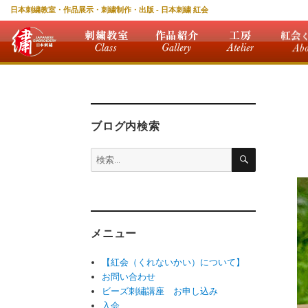
日本刺繍教室・作品展示・刺繍制作・出版 - 日本刺繍 紅会
ブログ内検索
検
検
索
索:
メニュー
【紅会（くれないかい）について】
お問い合わせ
ビーズ刺繡講座 お申し込み
入会