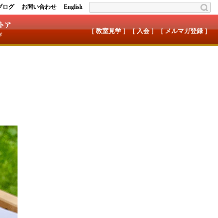
ブログ
お問い合わせ
English
［ 教室見学 ］
［ 入会 ］
［ メルマガ登録 ］