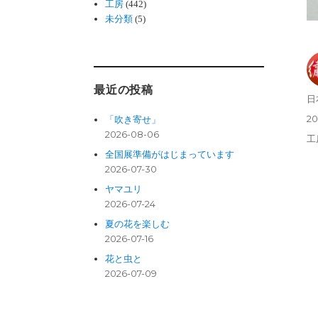
工房
(442)
未分類
(5)
最近の投稿
投
日
稿
投
20
「吹き寄せ」
者
稿
2026-08-06
カ
工
日:
テ
全国展準備がはじまっています
ゴ
2026-07-30
リ
ヤマユリ
ー
2026-07-24
夏の花を楽しむ
2026-07-16
花と虫と
2026-07-09